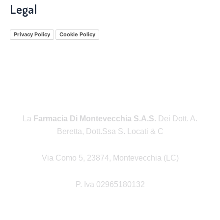
Legal
Privacy Policy
Cookie Policy
La
Farmacia Di Montevecchia S.a.s.
Dei Dott. A.
Beretta, Dott.ssa S. Locati & C
Via Como 5, 23874, Montevecchia (LC)
P. Iva 02965180132