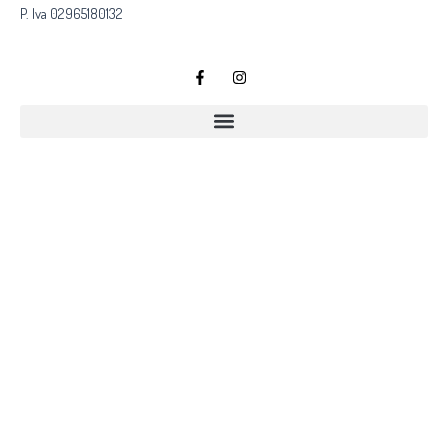
P. Iva 02965180132
© 2024 – La Farmacia di Montevecchia
Consulenza Strategica e Marketing
MB EOS SRL
| Servizi Hosting & Sito
Web realizzato da
Digitalandmore
Richiedi informazioni
Nome