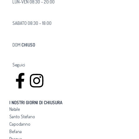
LUN-VEN 08:30 – 20:00
SABATO 08:30 – 18:00
DOM
CHIUSO
Seguici
F
I
a
n
I NOSTRI GIORNI DI CHIUSURA
c
s
Natale
Santo Stefano
e
t
Capodanno
Befana
Pasqua