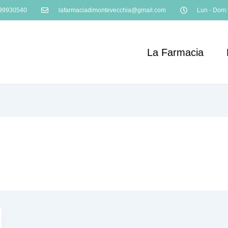
99930540
lafarmaciadimontevecchia@gmail.com
Lun - Dom:
La Farmacia