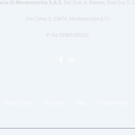
cia Di Montevecchia S.a.s.
Dei Dott. A. Beretta, Dott.ssa S. 
Via Como 5, 23874, Montevecchia (LC)
P. Iva 02965180132
Beauty Club
Hair Club
Blog
Cookie Policy