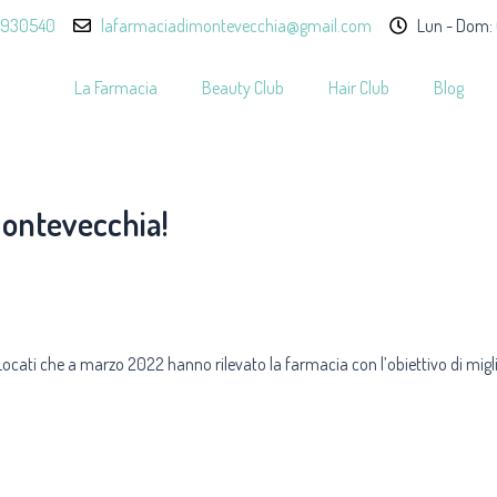
9930540
lafarmaciadimontevecchia@gmail.com
Lun - Dom:
La Farmacia
Beauty Club
Hair Club
Blog
Montevecchia!
via Locati che a marzo 2022 hanno rilevato la farmacia con l’obiettivo di migl