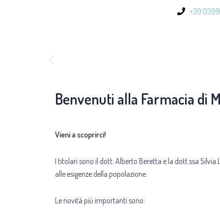
Vai
+39 039
al
contenuto
Benvenuti alla Farmacia di 
Vieni a scoprirci!
I titolari sono il dott. Alberto Beretta e la dott.ssa Sil
alle esigenze della popolazione.
Le novità più importanti sono: