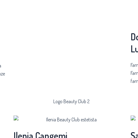
Do
L
Far
a
Far
nze
far
Ilenia Cangemi
Sa