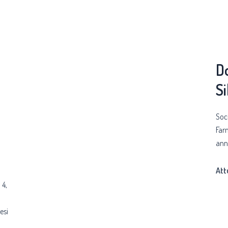
Do
Si
Soc
Far
ann
Att
 4,
esi