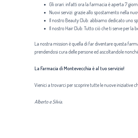
Gli orari: infatti ora la farmacia è aperta 7 gi
Nuovi servizi: grazie allo spostamento nella nuov
Il nostro Beauty Club: abbiamo dedicato uno sp
Il nostro Hair Club: Tutto ciò che ti serve per la b
La nostra mission è quella di far diventare questa farm
prendendosi cura delle persone ed ascoltandole nonché 
La Farmacia di Montevecchia è al tuo servizio!
Vienici a trovarci per scoprire tutte le nuove iniziative 
Alberto e Silvia.