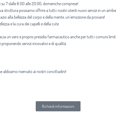
orni su 7 dalle 8:00 alle 20:00, domeniche comprese!
a struttura possiamo offrire a tutti i nostri utenti nuovi servizi in un ambi
azio alla bellezza del corpo e della mente, un’emozione da provare!
ellezza e la cura dei capelli e della cute.
acia un vero e proprio presidio farmaceutico anche per tutti i comuni limi
proponendo servizi innovativi e di qualità.
che abbiamo riservato ai nostri concittadini!
Richiedi informazioni